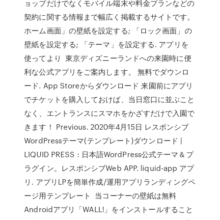
ョップだけでなくモバイル端末や料金プランなどの
契約に関する情報まで幅広く掲載するサイトです。
ホーム画面」の壁紙を設定する; 「ロック画面」の
壁紙を設定する; 「テーマ」を設定する. アプリを
使ってより 東京ディズニーランドへの来園時に便
利な公式アプリをご案内します。 無料でダウンロ
ード. App Storeからダウンロード 来園前にアプリ
でチケットを購入しておけば、当日窓口に並ぶこと
なく、エントランスにスマホをかざすだけで入園で
きます！ Previous. 2020年4月15日 レスポンシブ
WordPressテーマ(テンプレート)ダウンロード |
LIQUID PRESS : 日本語WordPress公式テーマ＆プ
ラグイン。レスポンシブWeb APP. liquid-app アプ
リ. アプリLPを簡単作成/運用アプリランディングペ
ージ用テンプレート 当コーナーの壁紙は無料
Androidアプリ「WALL!」をインストールすること