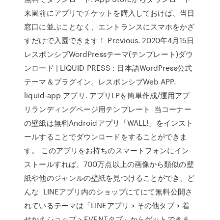
来園前にアプリでチケットを購入しておけば、当日
窓口に並ぶことなく、エントランスにスマホをかざ
すだけで入園できます！ Previous. 2020年4月15日
レスポンシブWordPressテーマ(テンプレート)ダウ
ンロード | LIQUID PRESS : 日本語WordPress公式
テーマ＆プラグイン。レスポンシブWeb APP.
liquid-app アプリ. アプリLPを簡単作成/運用アプ
リランディングページ用テンプレート 当コーナー
の壁紙は無料Androidアプリ「WALL!」をインスト
ールすることでダウンロードをすることができま
す。 このアプリをお持ちのスマートフォンにイン
ストールすれば、700万点以上の画像から類似の壁
紙や他のジャンルの壁紙を見つけることができ、ど
んな LINEアプリ内のショップにてにて無料公開さ
れているテーマは「LINEアプリ > その他タブ > 着
せかえショップ > EVENTタブ」からゲットできま