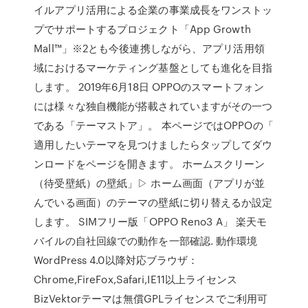
イルアプリ活用による企業の事業成長をワンストッ
プでサポートするプロジェクト「App Growth
Mall™」※2とも今後連携しながら、アプリ活用領
域におけるマーケティング基盤としても進化を目指
します。 2019年6月18日 OPPOのスマートフォン
には様々な独自機能が搭載されていますがその一つ
である「テーマストア」。 本ページではOPPOの「
適用したいテーマを見つけましたらタップしてダウ
ンロードをページを開きます。 ホームスクリーン
（待受壁紙）の壁紙」▷ ホーム画面（アプリが並
んでいる画面）のテーマの壁紙に切り替えるか設定
します。 SIMフリー版「OPPO Reno3 A」 楽天モ
バイルの自社回線での動作を一部確認. 動作環境
WordPress 4.0以降対応ブラウザ：
Chrome,FireFox,Safari,IE11以上ライセンス
BizVektorテーマは無償GPLライセンスでご利用可