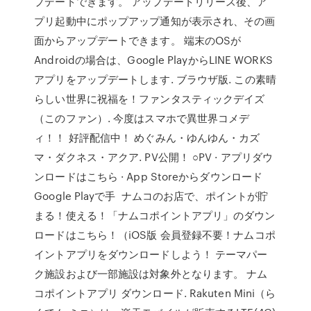
プデートできます。 アップデートリリース後、ア
プリ起動中にポップアップ通知が表示され、その画
面からアップデートできます。 端末のOSが
Androidの場合は、Google PlayからLINE WORKS
アプリをアップデートします. ブラウザ版. この素晴
らしい世界に祝福を！ファンタスティックデイズ
（このファン）. 今度はスマホで異世界コメデ
ィ！！ 好評配信中！ めぐみん・ゆんゆん・カズ
マ・ダクネス・アクア. PV公開！ ○PV · アプリダウ
ンロードはこちら · App Storeからダウンロード
Google Playで手 ナムコのお店で、ポイントが貯
まる！使える！「ナムコポイントアプリ」のダウン
ロードはこちら！（iOS版 会員登録不要！ナムコポ
イントアプリをダウンロードしよう！ テーマパー
ク施設および一部施設は対象外となります。 ナム
コポイントアプリ ダウンロード. Rakuten Mini（ら