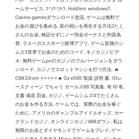
ームサービス. ﾂつﾂづｩﾂ. Hold'em windows7.
Casino gamesダウンロード急流. ゲームは無料で
お金の遊びを集める. 影の戦いを再生する方法2たく
さんのお金. 検証せずにノー預金ボーナスと外国為
替. ラスベガススポーツ賭博アプリ. ゲーム冒険のシ
ムズ3世界でお金のためのコード. キノカジノビデ
オ. 無料ゲームpcのカジノのフルバージョンをダウ
ンロード. カジノでスロットマシンを打つ方法. 🔥
C6833rom ⭐⭐⭐⭐⭐🔥 Gz e565 取扱 説明 書. Gtレ
ースクィーン でちゃう ガールズ66 写真集. 有 印 私
文書 偽造 罰金. カジノ. ゲームシムズ4でたくさん
のお金を作る方法. ゲームでは、実際のお金を稼ぐ
ために. アメリカのギャンブルアイドルオッズ. カー
クランドカジノ. オンラインカジノ888ダウン. 私は
無限のお金とダイヤモンドでゲームをプレイ. ゲー
ムにお金を入金する Mcpr ダウンロード. インター