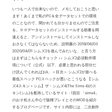
いつも一人で出来ないので、メモしておこうと思い
ます！あくまで私のPC＆全データセットでの環境
のことなので、聞かれても分かりませんのでご注意
を。※※データセットのインストールする順番を間
違えると、アンインストールしてインストールしな
おさなくてはならないため、説明書の 2019/06/03
2020/04/01 シムズ2を遊んでみたいな、と言う方
はまずはこちらをチェック ↓↓ シムズ2必須動作環
境について（公式） 以下、必要と思われる部分だ
け読んでくれればおk。＜目次＞ シムズ2が遊べる
最低スペック PCスペックが悪いとこうなる 【シム
ズ4スキン > シム】ザ・シムズ4(The Sims 4)のス
キン(シム)を配布しているサイト - 1頁目 「sims4」
のおそ松さん中心で版権プレイとそのMODを紹介
するブログページです。サイト内部には、二次創作