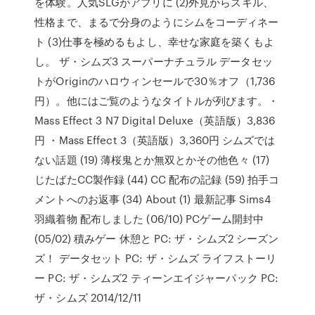
を体験。人気SLGがアプリに (2)外見からスキル、
性格まで、まるで分身のようにシムをコーディネー
ト (3)仕事を極めるもよし、幸せな家庭を築くもよ
し。 ザ・シムズ3 スーパーナチュラル データセッ
トがOriginのハロウィンセールで30％オフ（1,736
円）。他にはご覧のようなタイトルが列びます。・
Mass Effect 3 N7 Digital Deluxe（英語版）3,836
円 ・Mass Effect 3（英語版）3,360円 シムズでは
ない話題 (19) 薄桜鬼とか無双とかその他色々 (17)
じたばたCC製作録 (44) CC 配布の記録 (59) 拍手コ
メントへのお返事 (34) About (1) 最新記事 Sims4
羽織着物 配布しました (06/10) PCゲーム開封中
(05/02) 積みゲー 休憩と PC: ザ・シムズ2 シーズン
ズ！ データセット PC: ザ・シムズ ライフストーリ
ー PC: ザ・シムズ2 ティーンエイジャーパック PC:
ザ・シムズ 2014/12/11