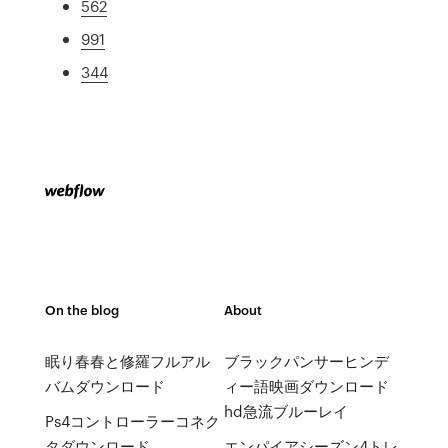
562
991
344
On the blog
About
眠り春春と修羅フルアル
ブラックパンサーヒンデ
バムダウンロード
ィー語映画ダウンロード
hd急流ブルーレイ
Ps4コントローラーコネク
タダウンロード
エンパイアシーズン4トレ