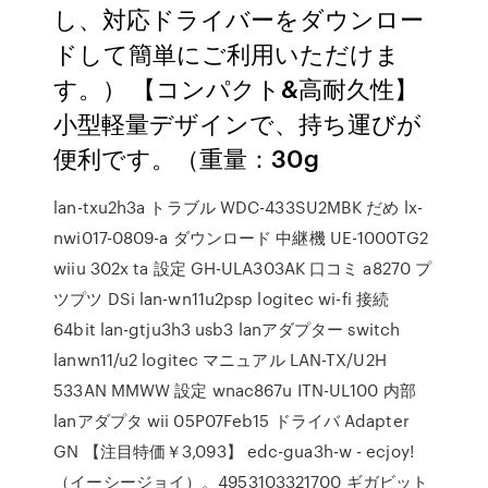
し、対応ドライバーをダウンロー
ドして簡単にご利用いただけま
す。） 【コンパクト&高耐久性】
小型軽量デザインで、持ち運びが
便利です。（重量：30g
lan-txu2h3a トラブル WDC-433SU2MBK だめ lx-
nwi017-0809-a ダウンロード 中継機 UE-1000TG2
wiiu 302x ta 設定 GH-ULA303AK 口コミ a8270 プ
ツプツ DSi lan-wn11u2psp logitec wi-fi 接続
64bit lan-gtju3h3 usb3 lanアダプター switch
lanwn11/u2 logitec マニュアル LAN-TX/U2H
533AN MMWW 設定 wnac867u ITN-UL100 内部
lanアダプタ wii 05P07Feb15 ドライバ Adapter
GN 【注目特価￥3,093】 edc-gua3h-w - ecjoy!
（イーシージョイ）。4953103321700 ギガビット