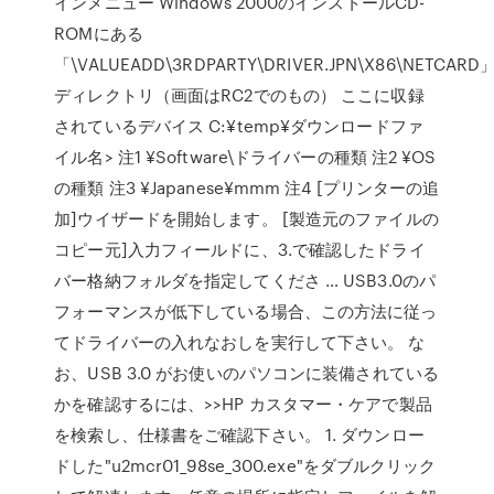
インメニュー Windows 2000のインストールCD-
ROMにある
「\VALUEADD\3RDPARTY\DRIVER.JPN\X86\NETCARD
ディレクトリ（画面はRC2でのもの） ここに収録
されているデバイス C:¥temp¥ダウンロードファ
イル名> 注1 ¥Software\ドライバーの種類 注2 ¥OS
の種類 注3 ¥Japanese¥mmm 注4 [プリンターの追
加]ウイザードを開始します。 [製造元のファイルの
コピー元]入力フィールドに、3.で確認したドライ
バー格納フォルダを指定してくださ … USB3.0のパ
フォーマンスが低下している場合、この方法に従っ
てドライバーの入れなおしを実行して下さい。 な
お、USB 3.0 がお使いのパソコンに装備されている
かを確認するには、>>HP カスタマー・ケアで製品
を検索し、仕様書をご確認下さい。 1. ダウンロー
ドした"u2mcr01_98se_300.exe"をダブルクリック