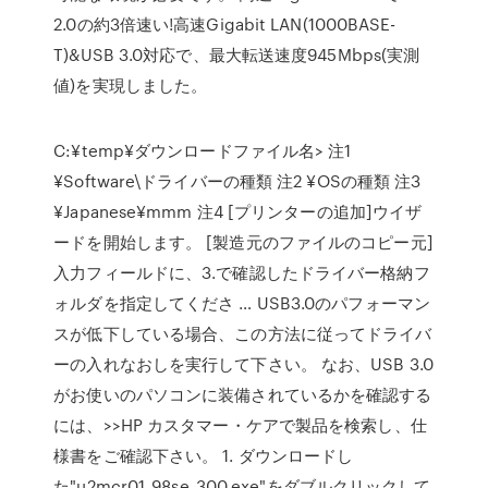
2.0の約3倍速い!高速Gigabit LAN(1000BASE-
T)&USB 3.0対応で、最大転送速度945Mbps(実測
値)を実現しました。
C:¥temp¥ダウンロードファイル名> 注1
¥Software\ドライバーの種類 注2 ¥OSの種類 注3
¥Japanese¥mmm 注4 [プリンターの追加]ウイザ
ードを開始します。 [製造元のファイルのコピー元]
入力フィールドに、3.で確認したドライバー格納フ
ォルダを指定してくださ … USB3.0のパフォーマン
スが低下している場合、この方法に従ってドライバ
ーの入れなおしを実行して下さい。 なお、USB 3.0
がお使いのパソコンに装備されているかを確認する
には、>>HP カスタマー・ケアで製品を検索し、仕
様書をご確認下さい。 1. ダウンロードし
た"u2mcr01_98se_300.exe"をダブルクリックして