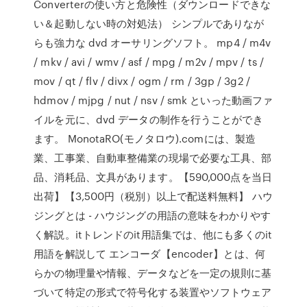
Converterの使い方と危険性（ダウンロードできな
い＆起動しない時の対処法） シンプルでありなが
らも強力な dvd オーサリングソフト。 mp4 / m4v
/ mkv / avi / wmv / asf / mpg / m2v / mpv / ts /
mov / qt / flv / divx / ogm / rm / 3gp / 3g2 /
hdmov / mjpg / nut / nsv / smk といった動画ファ
イルを元に、dvd データの制作を行うことができ
ます。 MonotaRO(モノタロウ).comには、製造
業、工事業、自動車整備業の現場で必要な工具、部
品、消耗品、文具があります。【590,000点を当日
出荷】【3,500円（税別）以上で配送料無料】 ハウ
ジングとは - ハウジングの用語の意味をわかりやす
く解説。itトレンドのit用語集では、他にも多くのit
用語を解説して エンコーダ【encoder】とは、何
らかの物理量や情報、データなどを一定の規則に基
づいて特定の形式で符号化する装置やソフトウェア