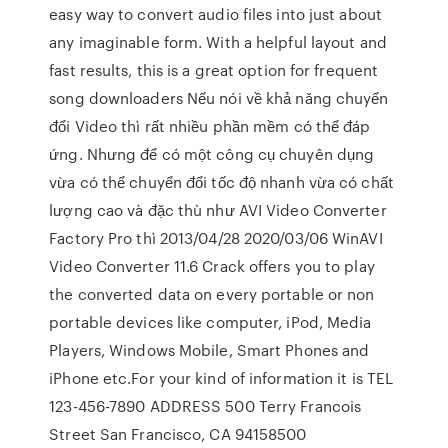
easy way to convert audio files into just about
any imaginable form. With a helpful layout and
fast results, this is a great option for frequent
song downloaders Nếu nói về khả năng chuyển
đổi Video thì rất nhiều phần mềm có thể đáp
ứng. Nhưng để có một công cụ chuyên dụng
vừa có thể chuyển đổi tốc độ nhanh vừa có chất
lượng cao và đặc thù như AVI Video Converter
Factory Pro thì 2013/04/28 2020/03/06 WinAVI
Video Converter 11.6 Crack offers you to play
the converted data on every portable or non
portable devices like computer, iPod, Media
Players, Windows Mobile, Smart Phones and
iPhone etc.For your kind of information it is TEL
123-456-7890 ADDRESS 500 Terry Francois
Street San Francisco, CA 94158500